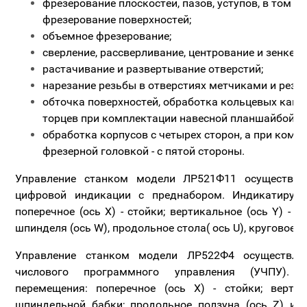
фрезерование плоскостей, пазов, уступов, в том ч
фрезерование поверхностей;
объемное фрезерование;
сверление, рассверливание, центрование и зенкеро
растачивание и развертывание отверстий;
нарезание резьбы в отверстиях метчиками и резц
обточка поверхностей, обработка кольцевых кана
торцев при комплектации навесной планшайбой;
обработка корпусов с четырех сторон, а при комп
фрезерной головкой - с пятой стороны.
Управление станком модели ЛР521Ф11 осуществля
цифровой индикации с преднабором. Индикатируе
поперечное (ось Х) - стойки; вертикальное (ось Y) - 
шпинделя (ось W), продольное стола( ось U), круговое (о
Управление станком модели ЛР522Ф4 осуществляе
числового программного управления (УЧПУ). 
перемещения: поперечное (ось Х) - стойки; вертик
шпиндельной бабки; продольное ползуна (ось Z) и 