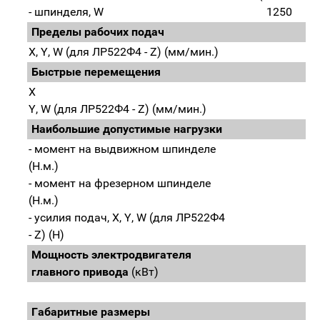
- шпинделя, W
1250
Пределы рабочих подач
X, Y, W (для ЛР522Ф4 - Z) (мм/мин.)
1 
Быстрые перемещения
X
Y, W (для ЛР522Ф4 - Z) (мм/мин.)
Наибольшие допустимые нагрузки
- момент на выдвижном шпинделе
(Н.м.)
- момент на фрезерном шпинделе
(Н.м.)
- усилия подач, X, Y, W (для ЛР522Ф4
- Z) (H)
Мощность электродвигателя
главного привода
(кВт)
Габаритные размеры