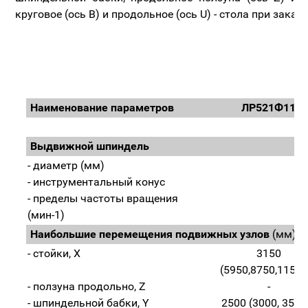
круговое (ось В) и продольное (ось U) - стола при заказе
Наименование параметров
ЛР521Ф11
Выдвижной шпиндель
- диаметр (мм)
- инструментальный конус
I
- пределы частоты вращения
2
(мин-1)
Наибольшие перемещения подвижных узлов
(мм)
- стойки, X
3150
(5950,8750,11550
- ползуна продольно, Z
-
- шпиндельной бабки, Y
2500 (3000, 3500